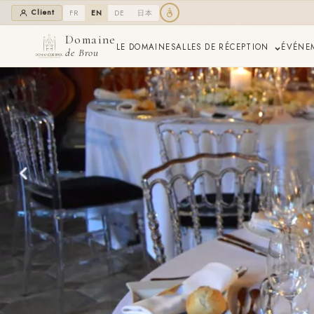
Client
FR
EN
DE
日本
Domaine
LE DOMAINE
SALLES DE RÉCEPTION
ÉVÉNE
de Brou