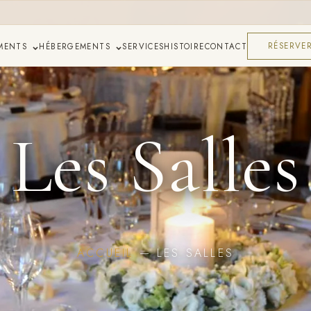
MENTS
HÉBERGEMENTS
SERVICES
HISTOIRE
CONTACT
RÉSERVE
Les Salles
ACCUEIL
— LES SALLES