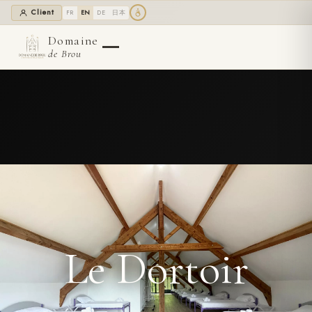
Client
日本
FR
EN
DE
Domaine
de Brou
Le Dortoir